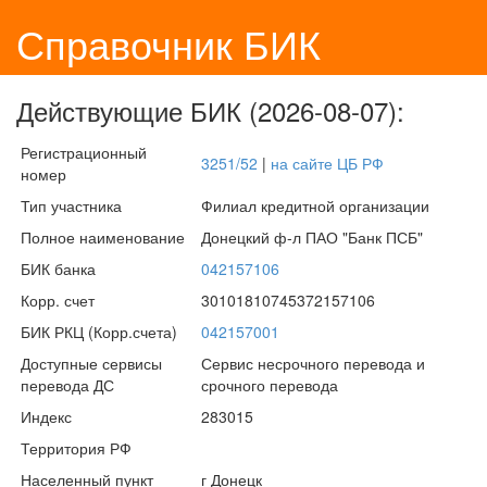
Справочник БИК
Действующие БИК (2026-08-07):
Регистрационный
3251/52
|
на сайте ЦБ РФ
номер
Тип участника
Филиал кредитной организации
Полное наименование
Донецкий ф-л ПАО "Банк ПСБ"
БИК банка
042157106
Корр. счет
30101810745372157106
БИК РКЦ (Корр.счета)
042157001
Доступные сервисы
Сервис несрочного перевода и
перевода ДС
срочного перевода
Индекс
283015
Территория РФ
Населенный пункт
г Донецк