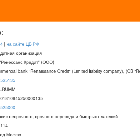
:
54
|
на сайте ЦБ РФ
дитная организация
"Ренессанс Кредит" (ООО)
mercial bank "Renaissance Credit" (Limited liability company), (CB "R
4525135
ILRUMM
101810845250000135
4525000
вис несрочного, срочного перевода и быстрых платежей
5114
од Москва