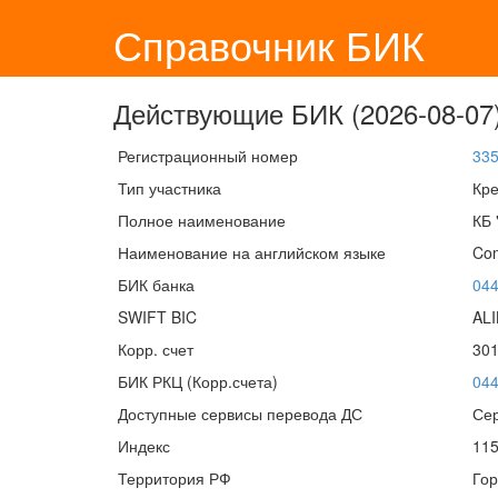
Справочник БИК
Действующие БИК (2026-08-07)
Регистрационный номер
33
Тип участника
Кре
Полное наименование
КБ 
Наименование на английском языке
Com
БИК банка
04
SWIFT BIC
AL
Корр. счет
30
БИК РКЦ (Корр.счета)
04
Доступные сервисы перевода ДС
Сер
Индекс
11
Территория РФ
Гор