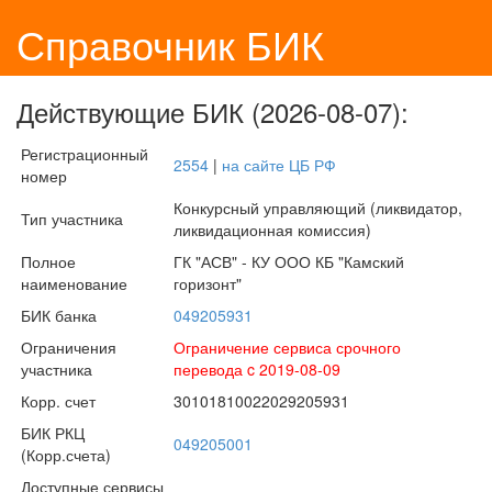
Справочник БИК
Действующие БИК (2026-08-07):
Регистрационный
2554
|
на сайте ЦБ РФ
номер
Конкурсный управляющий (ликвидатор,
Тип участника
ликвидационная комиссия)
Полное
ГК "АСВ" - КУ ООО КБ "Камский
наименование
горизонт"
БИК банка
049205931
Ограничения
Ограничение сервиса срочного
участника
перевода c 2019-08-09
Корр. счет
30101810022029205931
БИК РКЦ
049205001
(Корр.счета)
Доступные сервисы