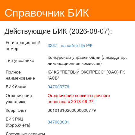
Справочник БИК
Действующие БИК (2026-08-07):
Регистрационный
3237
|
на сайте ЦБ РФ
номер
Конкурсный управляющий (ликвидатор,
Тип участника
ликвидационная комиссия)
Полное
КУ КБ "ПЕРВЫЙ ЭКСПРЕСС" (ОАО) ГК
наименование
"АСВ"
БИК банка
047003779
Ограничения
Ограничение сервиса срочного
участника
перевода c 2018-06-27
Корр. счет
30101810200000000779
БИК РКЦ
047003001
(Корр.счета)
Доступные сервисы