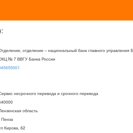
:
Отделение, отделение – национальный банк главного управления 
ОКЦ № 7 ВВГУ Банка России
045655001
Сервис несрочного перевода и срочного перевода
440000
Пензенская область
г Пенза
ул Кирова, 62