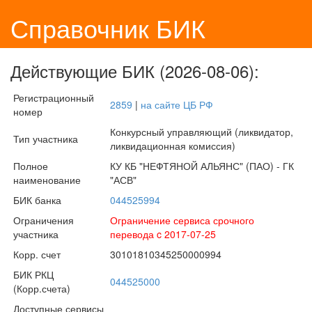
Справочник БИК
Действующие БИК (2026-08-06):
Регистрационный
2859
|
на сайте ЦБ РФ
номер
Конкурсный управляющий (ликвидатор,
Тип участника
ликвидационная комиссия)
Полное
КУ КБ "НЕФТЯНОЙ АЛЬЯНС" (ПАО) - ГК
наименование
"АСВ"
БИК банка
044525994
Ограничения
Ограничение сервиса срочного
участника
перевода c 2017-07-25
Корр. счет
30101810345250000994
БИК РКЦ
044525000
(Корр.счета)
Доступные сервисы