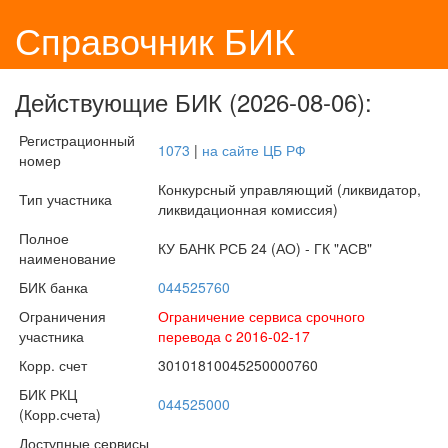
Справочник БИК
Действующие БИК (2026-08-06):
Регистрационный
1073
|
на сайте ЦБ РФ
номер
Конкурсный управляющий (ликвидатор,
Тип участника
ликвидационная комиссия)
Полное
КУ БАНК РСБ 24 (АО) - ГК "АСВ"
наименование
БИК банка
044525760
Ограничения
Ограничение сервиса срочного
участника
перевода c 2016-02-17
Корр. счет
30101810045250000760
БИК РКЦ
044525000
(Корр.счета)
Доступные сервисы