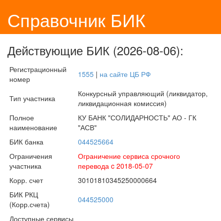
Справочник БИК
Действующие БИК (2026-08-06):
Регистрационный
1555
|
на сайте ЦБ РФ
номер
Конкурсный управляющий (ликвидатор,
Тип участника
ликвидационная комиссия)
Полное
КУ БАНК "СОЛИДАРНОСТЬ" АО - ГК
наименование
"АСВ"
БИК банка
044525664
Ограничения
Ограничение сервиса срочного
участника
перевода c 2018-05-07
Корр. счет
30101810345250000664
БИК РКЦ
044525000
(Корр.счета)
Доступные сервисы