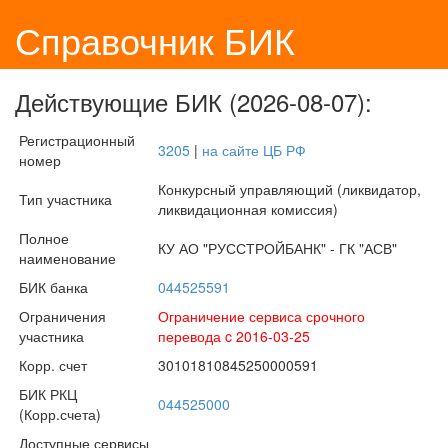
Справочник БИК
Действующие БИК (2026-08-07):
Регистрационный
3205
|
на сайте ЦБ РФ
номер
Конкурсный управляющий (ликвидатор,
Тип участника
ликвидационная комиссия)
Полное
КУ АО "РУССТРОЙБАНК" - ГК "АСВ"
наименование
БИК банка
044525591
Ограничения
Ограничение сервиса срочного
участника
перевода c 2016-03-25
Корр. счет
30101810845250000591
БИК РКЦ
044525000
(Корр.счета)
Доступные сервисы