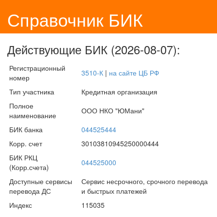
Справочник БИК
Действующие БИК (2026-08-07):
Регистрационный
3510-К
|
на сайте ЦБ РФ
номер
Тип участника
Кредитная организация
Полное
ООО НКО "ЮМани"
наименование
БИК банка
044525444
Корр. счет
30103810945250000444
БИК РКЦ
044525000
(Корр.счета)
Доступные сервисы
Сервис несрочного, срочного перевода
перевода ДС
и быстрых платежей
Индекс
115035