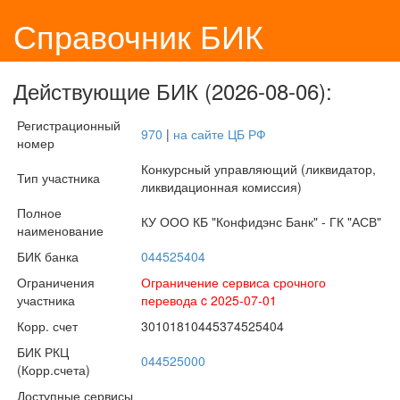
Справочник БИК
Действующие БИК (2026-08-06):
Регистрационный
970
|
на сайте ЦБ РФ
номер
Конкурсный управляющий (ликвидатор,
Тип участника
ликвидационная комиссия)
Полное
КУ ООО КБ "Конфидэнс Банк" - ГК "АСВ"
наименование
БИК банка
044525404
Ограничения
Ограничение сервиса срочного
участника
перевода c 2025-07-01
Корр. счет
30101810445374525404
БИК РКЦ
044525000
(Корр.счета)
Доступные сервисы