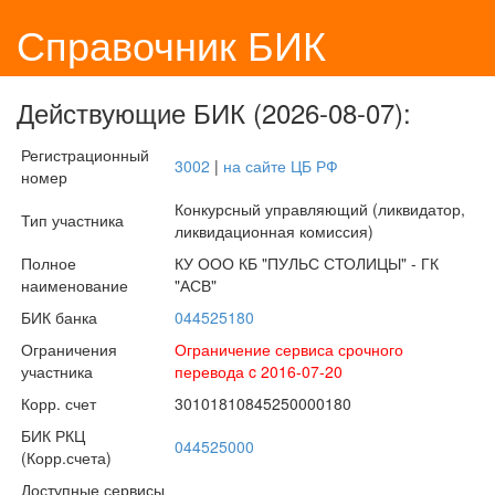
Справочник БИК
Действующие БИК (2026-08-07):
Регистрационный
3002
|
на сайте ЦБ РФ
номер
Конкурсный управляющий (ликвидатор,
Тип участника
ликвидационная комиссия)
Полное
КУ ООО КБ "ПУЛЬС СТОЛИЦЫ" - ГК
наименование
"АСВ"
БИК банка
044525180
Ограничения
Ограничение сервиса срочного
участника
перевода c 2016-07-20
Корр. счет
30101810845250000180
БИК РКЦ
044525000
(Корр.счета)
Доступные сервисы