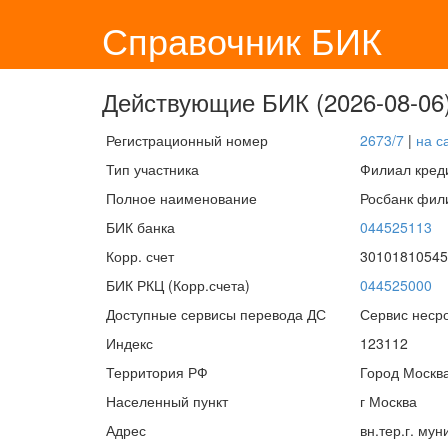
Справочник БИК
Действующие БИК (2026-08-06)
Регистрационный номер
2673/7
|
на с
Тип участника
Филиал кред
Полное наименование
Росбанк фил
БИК банка
044525113
Корр. счет
30101810545
БИК РКЦ (Корр.счета)
044525000
Доступные сервисы перевода ДС
Сервис несро
Индекс
123112
Территория РФ
Город Москв
Населенный пункт
г Москва
Адрес
вн.тер.г. му