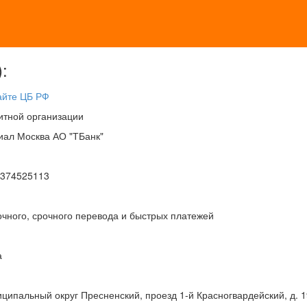
:
айте ЦБ РФ
итной организации
иал Москва АО "ТБанк"
374525113
чного, срочного перевода и быстрых платежей
а
ниципальный округ Пресненский, проезд 1-й Красногвардейский, д. 