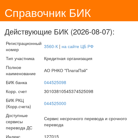
Справочник БИК
Действующие БИК (2026-08-07):
Регистрационный
3560-К
|
на сайте ЦБ РФ
номер
Тип участника
Кредитная организация
Полное
АО РНКО "ПлатаПэй"
наименование
БИК банка
044525098
Корр. счет
30103810545374525098
БИК РКЦ
044525000
(Корр.счета)
Доступные
Сервис несрочного перевода и срочного
сервисы
перевода
перевода ДС
Индекс
127015