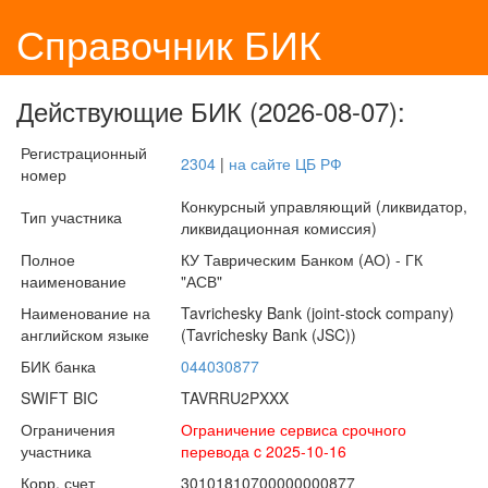
Справочник БИК
Действующие БИК (2026-08-07):
Регистрационный
2304
|
на сайте ЦБ РФ
номер
Конкурсный управляющий (ликвидатор,
Тип участника
ликвидационная комиссия)
Полное
КУ Таврическим Банком (АО) - ГК
наименование
"АСВ"
Наименование на
Tavrichesky Bank (joint-stock company)
английском языке
(Tavrichesky Bank (JSC))
БИК банка
044030877
SWIFT BIC
TAVRRU2PXXX
Ограничения
Ограничение сервиса срочного
участника
перевода c 2025-10-16
Корр. счет
30101810700000000877