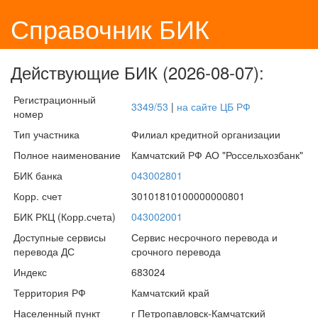
Справочник БИК
Действующие БИК (2026-08-07):
Регистрационный
3349/53
|
на сайте ЦБ РФ
номер
Тип участника
Филиал кредитной организации
Полное наименование
Камчатский РФ АО "Россельхозбанк"
БИК банка
043002801
Корр. счет
30101810100000000801
БИК РКЦ (Корр.счета)
043002001
Доступные сервисы
Сервис несрочного перевода и
перевода ДС
срочного перевода
Индекс
683024
Территория РФ
Камчатский край
Населенный пункт
г Петропавловск-Камчатский