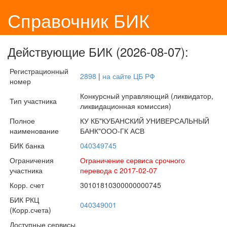
Справочник БИК
Действующие БИК (2026-08-07):
Регистрационный
2898
|
на сайте ЦБ РФ
номер
Конкурсный управляющий (ликвидатор,
Тип участника
ликвидационная комиссия)
Полное
КУ КБ"КУБАНСКИЙ УНИВЕРСАЛЬНЫЙ
наименование
БАНК"ООО-ГК АСВ
БИК банка
040349745
Ограничения
Ограничение сервиса срочного
участника
перевода c 2017-02-07
Корр. счет
30101810300000000745
БИК РКЦ
040349001
(Корр.счета)
Доступные сервисы