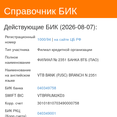
Справочник БИК
Действующие БИК (2026-08-07):
Регистрационный
1000/94
|
на сайте ЦБ РФ
номер
Тип участника
Филиал кредитной организации
Полное
ФИЛИАЛ № 2351 БАНКА ВТБ (ПАО)
наименование
Наименование
на английском
VTB BANK (PJSC) BRANCH N 2351
языке
БИК банка
040349758
SWIFT BIC
VTBRRUM2KD3
Корр. счет
30101810703490000758
БИК РКЦ
040349001
(Корр.счета)